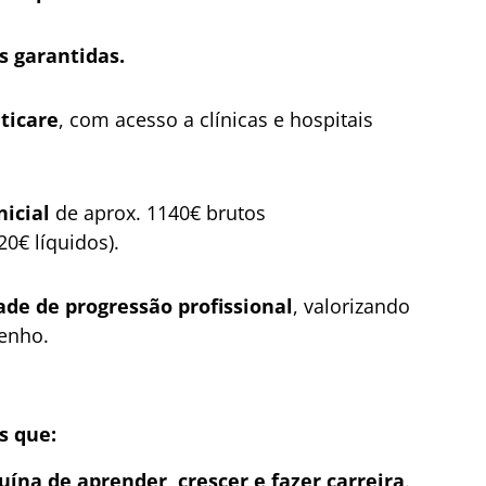
s garantidas.
ticare
, com acesso a clínicas e hospitais
icial
de aprox. 1140€ brutos
0€ líquidos).
de de progressão profissional
, valorizando
enho.
s que:
ína de aprender, crescer e fazer carreira
.